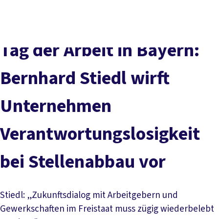
Presse
Karriere
Kontakt
DGB-Hauptseite
Über uns
Themen
Politik vor Ort
Tag der Arbeit in Bayern:
Service
Mitmachen
Bernhard Stiedl wirft
Unternehmen
Verantwortungslosigkeit
bei Stellenabbau vor
Stiedl: „Zukunftsdialog mit Arbeitgebern und
Gewerkschaften im Freistaat muss zügig wiederbelebt