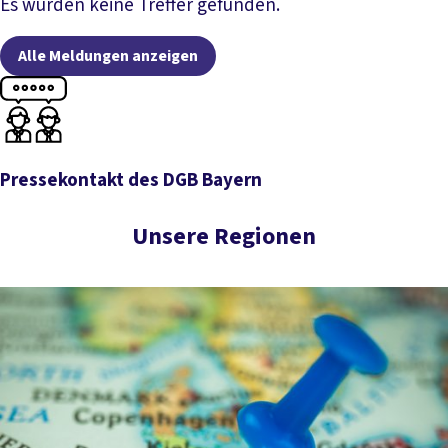
Artikel lesen
Es wurden keine Treffer gefunden.
Alle Meldungen anzeigen
Pressekontakt des DGB Bayern
Pressekontakt des DGB Bayern
Unsere Regionen