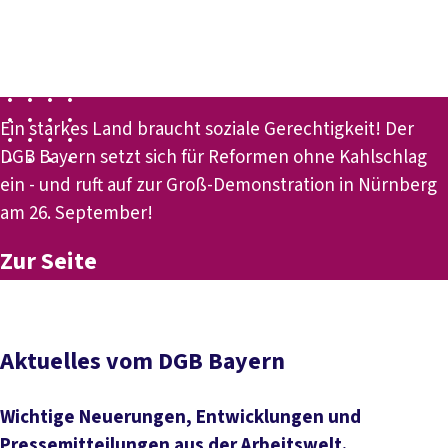
Presse
Karriere
Kontakt
DGB-Hauptseite
Für einen starken Sozialstaat!
Über uns
Themen
Politik vor Ort
Service
Mitmachen
Ein starkes Land braucht soziale Gerechtigkeit! Der
DGB Bayern setzt sich für Reformen ohne Kahlschlag
ein - und ruft auf zur Groß-Demonstration in Nürnberg
am 26. September!
Zur Seite
Aktuelles vom DGB Bayern
Wichtige Neuerungen, Entwicklungen und
Pressemitteilungen aus der Arbeitswelt.