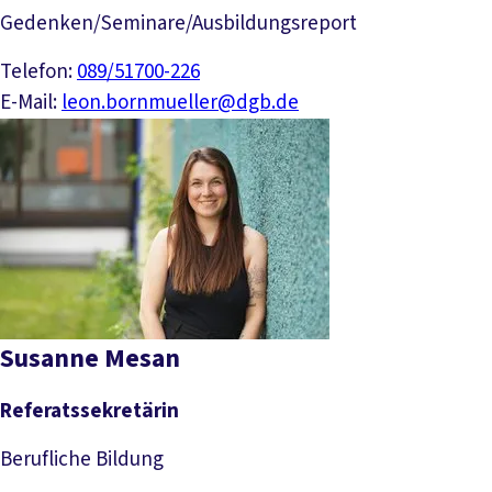
Gedenken/Seminare/Ausbildungsreport
Telefon:
089/51700-226
E-Mail:
leon.bornmueller@dgb.de
Susanne Mesan
Referatssekretärin
Berufliche Bildung