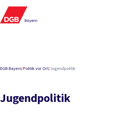
Inhaltsverzeichnis
Worum geht es?
Ansprechpartner*innen
DGB Bayern
/
Politik vor Ort
/
Jugendpolitik
Jugendpolitik