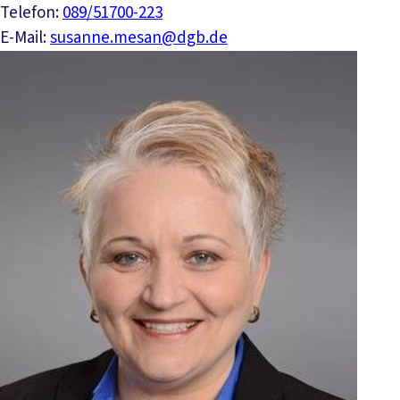
Telefon:
089/51700-223
E-Mail:
susanne.mesan@dgb.de