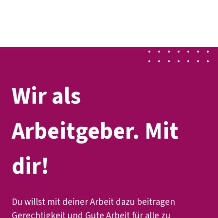
Presse
Karriere
Kontakt
DGB-Hauptseite
Über uns
Themen
Politik vor Ort
Service
Mitmachen
Wir als
Arbeitgeber. Mit
dir!
Du willst mit deiner Arbeit dazu beitragen
Gerechtigkeit und Gute Arbeit für alle zu