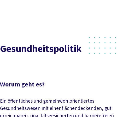
Presse
Karriere
Kontakt
DGB-Hauptseite
Inhaltsverzeichnis
Über uns
Themen
Politik vor Ort
Worum geht es?
Ansprechpartner
Service
Mitmachen
Gesundheitspolitik
Worum geht es?
Ein öffentliches und gemeinwohlorientiertes
Gesundheitswesen mit einer flächendeckenden, gut
erreichbaren, qualitätsgesicherten und barrierefreien