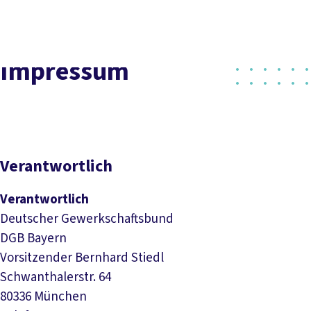
Presse
Karriere
Kontakt
DGB-Hauptseite
Über uns
Themen
Politik vor Ort
Impressum
Service
Mitmachen
Verantwortlich
Verantwortlich
Deutscher Gewerkschaftsbund
DGB Bayern
Vorsitzender Bernhard Stiedl
Schwanthalerstr. 64
80336 München