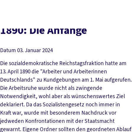
Presse
Karriere
Kontakt
DGB-Hauptseite
Über uns
Themen
Politik vor Ort
1890: Die An­fän­ge
Service
Mitmachen
Datum
03. Januar 2024
Die sozialdemokratische Reichstagsfraktion hatte am
13. April 1890 die "Arbeiter und Arbeiterinnen
Deutschlands" zu Kundgebungen am 1. Mai aufgerufen.
Die Arbeitsruhe wurde nicht als zwingende
Notwendigkeit, wohl aber als wünschenswertes Ziel
deklariert. Da das Sozialistengesetz noch immer in
Kraft war, wurde mit besonderem Nachdruck vor
jedweden Konfrontationen mit der Staatsmacht
gewarnt. Eigene Ordner sollten den geordneten Ablauf