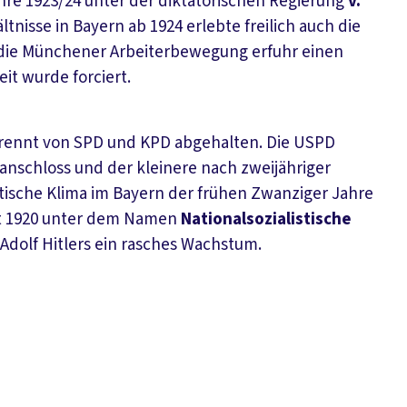
re 1923/24 unter der diktatorischen Regierung
v.
ltnisse in Bayern ab 1924 erlebte freilich auch die
 die Münchener Arbeiterbewegung erfuhr einen
it wurde forciert.
trennt von SPD und KPD abgehalten. Die USPD
 anschloss und der kleinere nach zweijähriger
litische Klima im Bayern der frühen Zwanziger Jahre
it 1920 unter dem Namen
Nationalsozialistische
Adolf Hitlers ein rasches Wachstum.