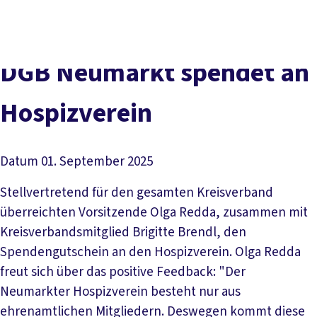
Presse
Karriere
Kontakt
DGB-Hauptseite
Über uns
Themen
Politik vor Ort
DGB Neu­markt spen­det an
Service
Mitmachen
Hos­piz­ver­ein
Datum
01. September 2025
Stellvertretend für den gesamten Kreisverband
überreichten Vorsitzende Olga Redda, zusammen mit
Kreisverbandsmitglied Brigitte Brendl, den
Spendengutschein an den Hospizverein. Olga Redda
freut sich über das positive Feedback: "Der
Neumarkter Hospizverein besteht nur aus
ehrenamtlichen Mitgliedern. Deswegen kommt diese