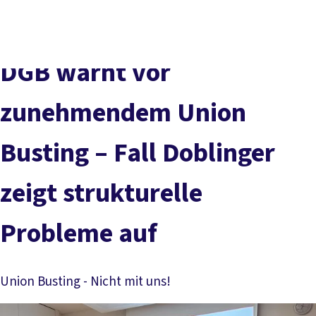
Presse
Karriere
Kontakt
DGB-Hauptseite
Über uns
Themen
Politik vor Ort
DGB warnt vor
Service
Mitmachen
zunehmendem Union
Busting – Fall Doblinger
zeigt strukturelle
Probleme auf
Union Busting - Nicht mit uns!