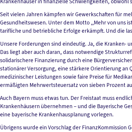
Krankenhäuser in finanzielle Schwierigkeiten, obwohl s
Seit vielen Jahren kämpfen wir Gewerkschaften für me
Gesundheitswesen. Unter dem Motto „Mehr von uns ist b
tarifliche und betriebliche Erfolge erkämpft. Und die l
Unsere Forderungen sind eindeutig. Ja, die Kranken- u
Das liegt aber auch daran, dass notwendige Strukturre
solidarischere Finanzierung durch eine Bürgerversich
stationärer Versorgung, eine stärkere Orientierung an Q
medizinischer Leistungen sowie faire Preise für Medika
ermäßigten Mehrwertsteuersatz von sieben Prozent auf
Auch Bayern muss etwas tun. Der Freistaat muss endlich
Krankenhäusern übernehmen – und die Bayerische Gesu
eine bayerische Krankenhausplanung vorlegen.
Übrigens wurde ein Vorschlag der FinanzKommission 