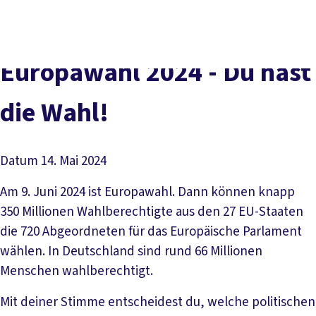
Presse
Karriere
Kontakt
DGB-Hauptseite
Über uns
Themen
Politik vor Ort
Europawahl 2024 - Du hast
Service
Mitmachen
die Wahl!
Datum
14. Mai 2024
Am 9. Juni 2024 ist Europawahl. Dann können knapp
350 Millionen Wahlberechtigte aus den 27 EU-Staaten
die 720 Abgeordneten für das Europäische Parlament
wählen. In Deutschland sind rund 66 Millionen
Menschen wahlberechtigt.
Mit deiner Stimme entscheidest du, welche politischen