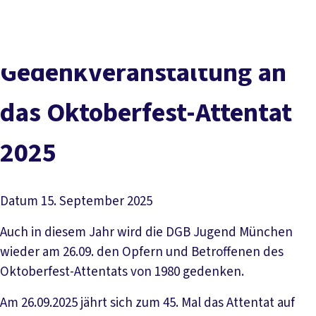
Presse
Karriere
Kontakt
DGB-Hauptseite
Über uns
Themen
Politik vor Ort
Ge­denk­ver­an­stal­tung an
Service
Mitmachen
das Ok­to­ber­fest-At­ten­tat
2025
Datum
15. September 2025
Auch in diesem Jahr wird die DGB Jugend München
wieder am 26.09. den Opfern und Betroffenen des
Oktoberfest-Attentats von 1980 gedenken.
Am 26.09.2025 jährt sich zum 45. Mal das Attentat auf