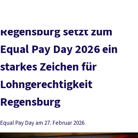
Presse
Karriere
Kontakt
DGB-Hauptseite
Über uns
Themen
Politik vor Ort
Regensburg setzt zum
Service
Mitmachen
Equal Pay Day 2026 ein
starkes Zeichen für
Lohngerechtigkeit
Regensburg
Equal Pay Day am 27. Februar 2026