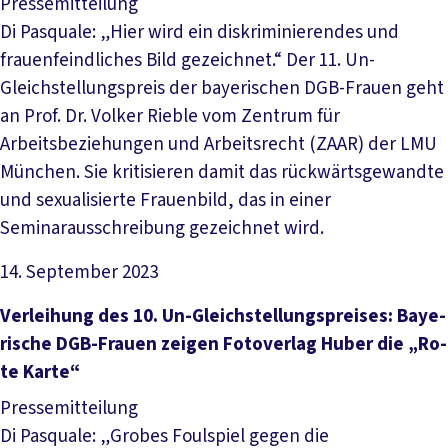
Pressemitteilung
Di Pasquale: „Hier wird ein diskriminierendes und
frauenfeindliches Bild gezeichnet.“ Der 11. Un-
Gleichstellungspreis der bayerischen DGB-Frauen geht
an Prof. Dr. Volker Rieble vom Zentrum für
Arbeitsbeziehungen und Arbeitsrecht (ZAAR) der LMU
München. Sie kritisieren damit das rückwärtsgewandte
und sexualisierte Frauenbild, das in einer
Seminarausschreibung gezeichnet wird.
14. September 2023
Artikel lesen
Ver­lei­hung des 10. Un-­Gleich­stel­lungs­prei­ses: Baye­
ri­sche DGB-Frau­en zei­gen Fo­to­ver­lag Hu­ber die „Ro­
te Kar­te“
Pressemitteilung
Di Pasquale: „Grobes Foulspiel gegen die