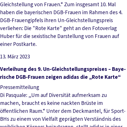
Gleichstellung von Frauen.“ Zum insgesamt 10. Mal
haben die bayerischen DGB-Frauen im Rahmen des 4.
DGB-Frauengipfels ihren Un-Gleichstellungspreis
verliehen: Die "Rote Karte" geht an den Fotoverlag
Huber für die sexistische Darstellung von Frauen auf
einer Postkarte.
13. März 2023
Artikel lesen
Ver­lei­hung des 9. Un-­Gleich­stel­lungs­prei­ses – Baye­
ri­sche DGB-Frau­en zei­gen adi­das die „Ro­te Kar­te“
Pressemitteilung
Di Pasquale: „Um auf Diversität aufmerksam zu
machen, braucht es keine nackten Brüste im
öffentlichen Raum.“ Unter dem Deckmantel, für Sport-
BHs zu einem von Vielfalt geprägten Verständnis des