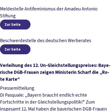
Meldestelle Antifeminismus der Amadeu Antonio
Stiftung
Zur Seite
Zur Seite
Beschwerdestelle des deutschen Werberates
Zur Seite
Zur Seite
Ver­lei­hung des 12. Un-­Gleich­stel­lungs­prei­ses: Baye­
ri­sche DGB-Frau­en zei­gen Mi­nis­te­rin Scharf die „Ro­
te Kar­te“
Pressemitteilung
Di Pasquale: „Bayern braucht endlich echte
Fortschritte in der Gleichstellungspolitik!“ Zum
insgesamt 12. Mal haben die bayerischen DGB-Frauen