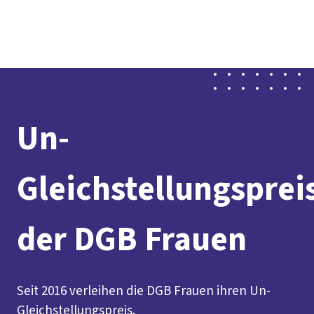
Presse
Karriere
Kontakt
DGB-Hauptseite
Über uns
Themen
Politik vor Ort
Service
Mitmachen
Un-
Gleichstellungsprei
der DGB Frauen
Seit 2016 verleihen die DGB Frauen ihren Un-
Gleichstellungspreis.