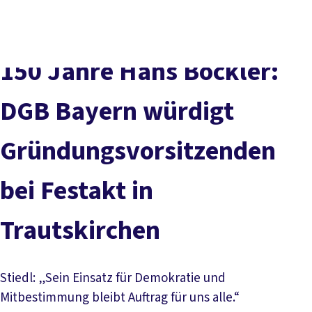
Presse
Karriere
Kontakt
DGB-Hauptseite
Über uns
Themen
Politik vor Ort
150 Jahre Hans Böckler:
Service
Mitmachen
DGB Bayern würdigt
Gründungsvorsitzenden
bei Festakt in
Trautskirchen
Stiedl: „Sein Einsatz für Demokratie und
Mitbestimmung bleibt Auftrag für uns alle.“