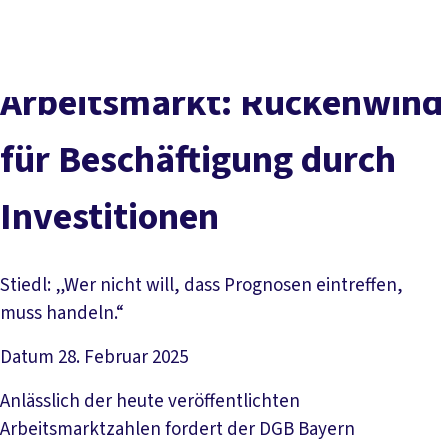
Presse
Karriere
Kontakt
DGB-Hauptseite
Über uns
Themen
Politik vor Ort
Arbeitsmarkt: Rückenwind
Service
Mitmachen
für Beschäftigung durch
Investitionen
Stiedl: „Wer nicht will, dass Prognosen eintreffen,
muss handeln.“
Datum
28. Februar 2025
Anlässlich der heute veröffentlichten
Arbeitsmarktzahlen fordert der DGB Bayern