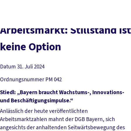
Presse
Karriere
Kontakt
DGB-Hauptseite
Über uns
Themen
Politik vor Ort
Ar­beits­mark­t: Still­stand ist
Service
Mitmachen
kei­ne Op­ti­on
Datum
31. Juli 2024
Ordnungsnummer
PM 042
Stiedl: „Bayern braucht Wachstums-, Innovations-
und Beschäftigungsimpulse.“
Anlässlich der heute veröffentlichten
Arbeitsmarktzahlen mahnt der DGB Bayern, sich
angesichts der anhaltenden Seitwärtsbewegung des