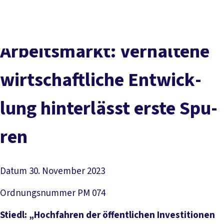
Presse
Karriere
Kontakt
DGB-Hauptseite
Über uns
Themen
Politik vor Ort
Ar­beits­mark­t: Ver­hal­te­ne
Service
Mitmachen
wirt­schaft­li­che Ent­wick­
lung hin­ter­lässt ers­te Spu­
ren
Datum
30. November 2023
Ordnungsnummer
PM 074
Stiedl: „Hochfahren der öffentlichen Investitionen