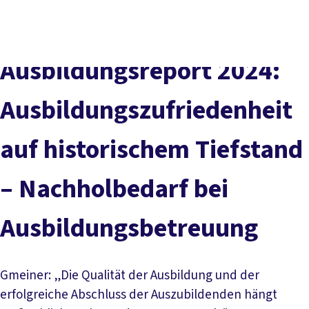
Presse
Karriere
Kontakt
DGB-Hauptseite
Über uns
Themen
Politik vor Ort
Ausbildungsreport 2024:
Service
Mitmachen
Ausbildungszufriedenheit
auf historischem Tiefstand
– Nachholbedarf bei
Ausbildungsbetreuung
Gmeiner: „Die Qualität der Ausbildung und der
erfolgreiche Abschluss der Auszubildenden hängt