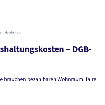
Presse
Karriere
Kontakt
DGB-Hauptseite
Über uns
Themen
Politik vor Ort
Service
Mitmachen
zum Handeln auf
shaltungskosten – DGB-
ie brauchen bezahlbaren Wohnraum, faire