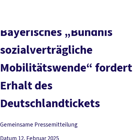
Presse
Karriere
Kontakt
DGB-Hauptseite
Über uns
Themen
Politik vor Ort
Bayerisches „Bündnis
Service
Mitmachen
sozialverträgliche
Mobilitätswende“ fordert
Erhalt des
Deutschlandtickets
Gemeinsame Pressemitteilung
Datum
12. Februar 2025