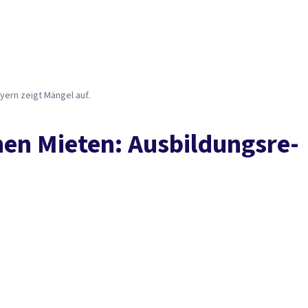
Presse
Karriere
Kontakt
DGB-Hauptseite
Über uns
Themen
Politik vor Ort
Service
Mitmachen
ay­ern zeigt Män­gel auf.
­hen Mie­ten: Aus­bil­dungs­re­