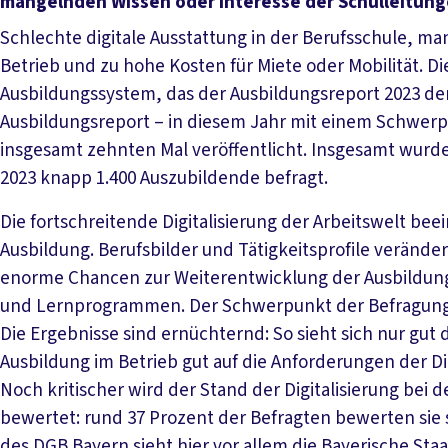
mangelnden Wissen oder Interesse der Schulleitunge
Schlechte digitale Ausstattung in der Berufsschule, ma
Betrieb und zu hohe Kosten für Miete oder Mobilität. Di
Ausbildungssystem, das der Ausbildungsreport 2023 de
Ausbildungsreport – in diesem Jahr mit einem Schwer
insgesamt zehnten Mal veröffentlicht. Insgesamt wurd
2023 knapp 1.400 Auszubildende befragt.
Die fortschreitende Digitalisierung der Arbeitswelt be
Ausbildung. Berufsbilder und Tätigkeitsprofile verändern
enorme Chancen zur Weiterentwicklung der Ausbildung
und Lernprogrammen. Der Schwerpunkt der Befragung 
Die Ergebnisse sind ernüchternd: So sieht sich nur gut
Ausbildung im Betrieb gut auf die Anforderungen der Dig
Noch kritischer wird der Stand der Digitalisierung bei 
bewertet: rund 37 Prozent der Befragten bewerten sie 
des DGB Bayern sieht hier vor allem die Bayerische Staat