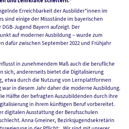
n und Lehrkräfte scheitern.“
ngelnde Erreichbarkeit der Ausbilder*innen im
es sind einige der Missstände im bayerischen
r DGB-Jugend Bayern aufzeigt. Der
punkt auf moderner Ausbildung – wurde zum
en dafür zwischen September 2022 und Frühjahr
einflusst in zunehmendem Maß auch die berufliche
 sich, andererseits bietet die Digitalisierung
, etwa durch die Nutzung von Lernplattformen
war in diesem Jahr daher die moderne Ausbildung.
 die Hälfte der befragten Auszubildenden durch ihre
italisierung in ihrem künftigen Beruf vorbereitet.
der digitalen Ausstattung der Berufsschulen
schlecht. Anna Gmeiner, Bezirksjugendsekretärin
sregierung in der Pflicht: „Wir sind mit unserer