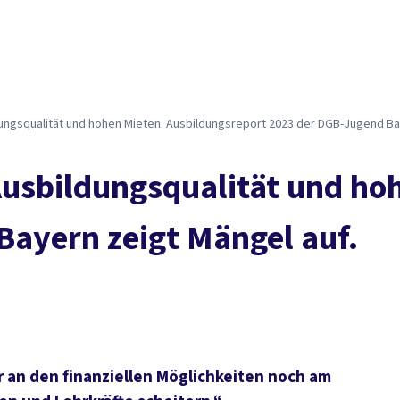
il­dungs­qua­li­tät und ho­hen Mie­ten: Aus­bil­dungs­re­port 2023 der DGB-Ju­gend B
 Aus­bil­dungs­qua­li­tät und ho
ay­ern zeigt Män­gel auf.
r an den finanziellen Möglichkeiten noch am