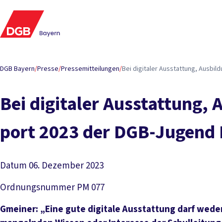
DGB Bayern
/
Presse
/
Pressemitteilungen
/
Bei di­gi­ta­ler Aus­stat­tung, Aus­b
Bei di­gi­ta­ler Aus­stat­tung,
port 2023 der DGB-Ju­gend B
Datum
06. Dezember 2023
Ordnungsnummer
PM 077
Gmeiner: „Eine gute digitale Ausstattung darf wede