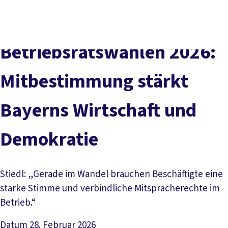
Presse
Karriere
Kontakt
DGB-Hauptseite
Über uns
Themen
Politik vor Ort
Betriebsratswahlen 2026:
Service
Mitmachen
Mitbestimmung stärkt
Bayerns Wirtschaft und
Demokratie
Stiedl: „Gerade im Wandel brauchen Beschäftigte eine
starke Stimme und verbindliche Mitspracherechte im
Betrieb.“
Datum
28. Februar 2026