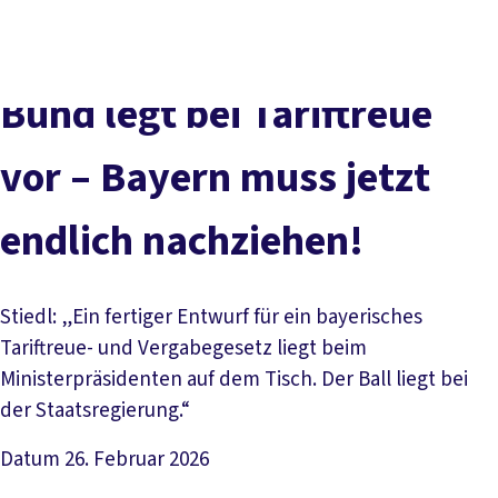
Presse
Karriere
Kontakt
DGB-Hauptseite
Über uns
Themen
Politik vor Ort
Bund legt bei Tariftreue
Service
Mitmachen
vor – Bayern muss jetzt
endlich nachziehen!
Stiedl: „Ein fertiger Entwurf für ein bayerisches
Tariftreue- und Vergabegesetz liegt beim
Ministerpräsidenten auf dem Tisch. Der Ball liegt bei
der Staatsregierung.“
Datum
26. Februar 2026