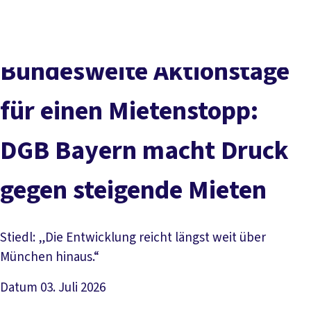
Presse
Karriere
Kontakt
DGB-Hauptseite
Über uns
Themen
Politik vor Ort
Bundesweite Aktionstage
Service
Mitmachen
für einen Mietenstopp:
DGB Bayern macht Druck
gegen steigende Mieten
Stiedl: „Die Entwicklung reicht längst weit über
München hinaus.“
Datum
03. Juli 2026