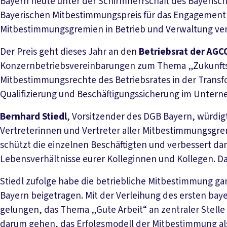
Bayern heute unter der Schirmherrschaft des Bayerisc
Bayerischen Mitbestimmungspreis für das Engagement u
Mitbestimmungsgremien in Betrieb und Verwaltung ver
Der Preis geht dieses Jahr an den
Betriebsrat der AG
Konzernbetriebsvereinbarungen zum Thema „Zukunftssi
Mitbestimmungsrechte des Betriebsrates in der Trans
Qualifizierung und Beschäftigungssicherung im Unter
Bernhard Stiedl
, Vorsitzender des DGB Bayern, würdigt
Vertreterinnen und Vertreter aller Mitbestimmungsgremi
schützt die einzelnen Beschäftigten und verbessert dam
Lebensverhältnisse eurer Kolleginnen und Kollegen. Das 
Stiedl zufolge habe die betriebliche Mitbestimmung ga
Bayern beigetragen. Mit der Verleihung des ersten bay
gelungen, das Thema „Gute Arbeit“ an zentraler Stelle 
darum gehen, das Erfolgsmodell der Mitbestimmung als