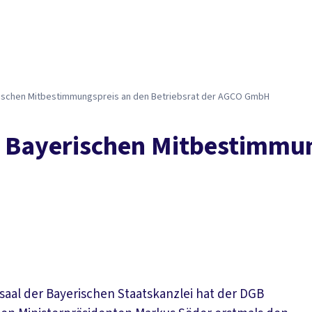
ri­schen Mit­be­stim­mungs­preis an den Be­triebs­rat der AG­CO GmbH
 Baye­ri­schen Mit­be­stim­mu
saal der Bayerischen Staatskanzlei hat der DGB