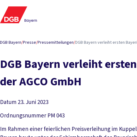
DGB Bayern
/
Presse
/
Pressemitteilungen
/
DGB Bay­ern ver­leiht ers­ten Baye­
DGB Bay­ern ver­leiht ers­ten
der AG­CO GmbH
Datum
23. Juni 2023
Ordnungsnummer
PM 043
Im Rahmen einer feierlichen Preisverleihung im Kuppel