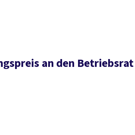
Presse
Karriere
Kontakt
DGB-Hauptseite
Über uns
Themen
Politik vor Ort
Service
Mitmachen
ngs­preis an den Be­triebs­rat