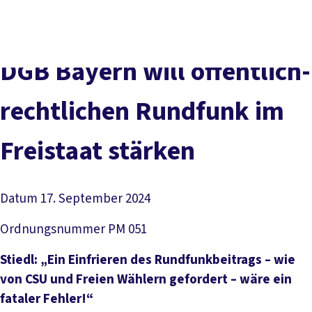
Presse
Karriere
Kontakt
DGB-Hauptseite
Über uns
Themen
Politik vor Ort
DGB Bay­ern will öf­fent­lich-
Service
Mitmachen
recht­li­chen Rund­funk im
Frei­staat stär­ken
Datum
17. September 2024
Ordnungsnummer
PM 051
Stiedl: „Ein Einfrieren des Rundfunkbeitrags – wie
von CSU und Freien Wählern gefordert – wäre ein
fataler Fehler!“