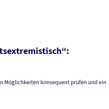
Presse
Karriere
Kontakt
DGB-Hauptseite
Über uns
Themen
Politik vor Ort
Service
Mitmachen
tsextremistisch“:
chen Möglichkeiten konsequent prüfen und ein