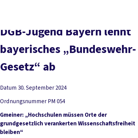
Presse
Karriere
Kontakt
DGB-Hauptseite
Über uns
Themen
Politik vor Ort
DGB-Ju­gend Bay­ern lehnt
Service
Mitmachen
baye­ri­sches „Bun­des­wehr-
Ge­setz“ ab
Datum
30. September 2024
Ordnungsnummer
PM 054
Gmeiner: „Hochschulen müssen Orte der
grundgesetzlich verankerten Wissenschaftsfreiheit
bleiben“