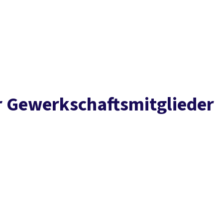
Presse
Karriere
Kontakt
DGB-Hauptseite
Über uns
Themen
Politik vor Ort
Service
Mitmachen
 Ge­werk­schafts­mit­glie­der