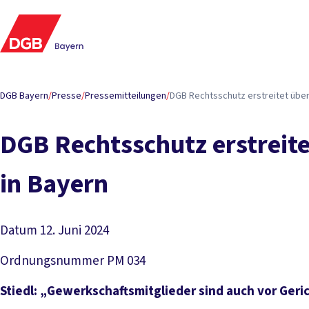
DGB Bayern
/
Presse
/
Pressemitteilungen
/
DGB Rechts­schutz er­strei­tet über 2
DGB Rechts­schutz er­strei­tet
in Bay­ern
Datum
12. Juni 2024
Ordnungsnummer
PM 034
Stiedl: „Gewerkschaftsmitglieder sind auch vor Geric