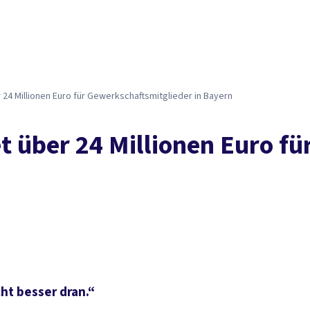
4 Mil­lio­nen Eu­ro für Ge­werk­schafts­mit­glie­der in Bay­ern
 über 24 Mil­lio­nen Eu­ro für
ht besser dran.“