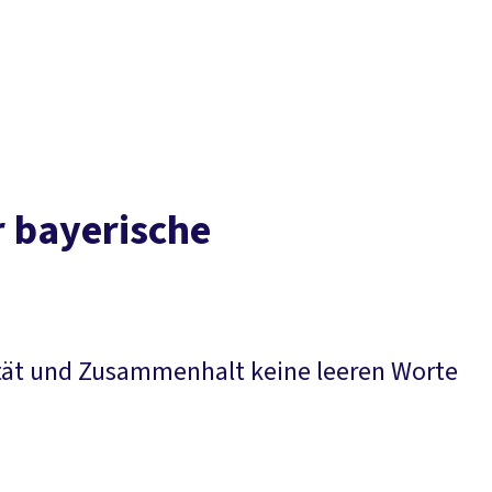
Presse
Karriere
Kontakt
DGB-Hauptseite
Über uns
Themen
Politik vor Ort
Service
Mitmachen
r bayerische
rität und Zusammenhalt keine leeren Worte