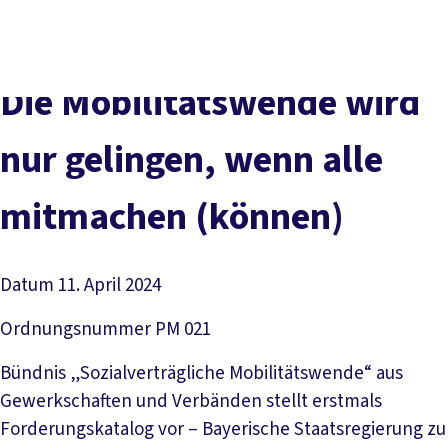
Presse
Karriere
Kontakt
DGB-Hauptseite
Über uns
Themen
Politik vor Ort
Die Mo­bi­li­täts­wen­de wird
Service
Mitmachen
nur ge­lin­gen, wenn al­le
mit­ma­chen (kön­nen)
Datum
11. April 2024
Ordnungsnummer
PM 021
Bündnis „Sozialverträgliche Mobilitätswende“ aus
Gewerkschaften und Verbänden stellt erstmals
Forderungskatalog vor – Bayerische Staatsregierung zu