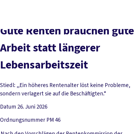
Presse
Karriere
Kontakt
DGB-Hauptseite
Über uns
Themen
Politik vor Ort
Gute Renten brauchen gute
Service
Mitmachen
Arbeit statt längerer
Lebensarbeitszeit
Stiedl: „Ein höheres Rentenalter löst keine Probleme,
sondern verlagert sie auf die Beschäftigten.“
Datum
26. Juni 2026
Ordnungsnummer
PM 46
Nach den Vorschlägen der Rentenkommission der