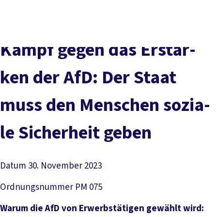
Presse
Karriere
Kontakt
DGB-Hauptseite
Über uns
Themen
Politik vor Ort
Kampf ge­gen das Er­star­
Service
Mitmachen
ken der Af­D: Der Staat
muss den Men­schen so­zia­
le Si­cher­heit ge­ben
Datum
30. November 2023
Ordnungsnummer
PM 075
Warum die AfD von Erwerbstätigen gewählt wird: