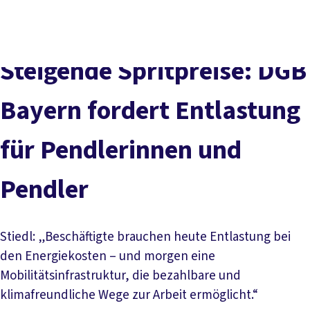
Presse
Karriere
Kontakt
DGB-Hauptseite
Über uns
Themen
Politik vor Ort
Steigende Spritpreise: DGB
Service
Mitmachen
Bayern fordert Entlastung
für Pendlerinnen und
Pendler
Stiedl: „Beschäftigte brauchen heute Entlastung bei
den Energiekosten – und morgen eine
Mobilitätsinfrastruktur, die bezahlbare und
klimafreundliche Wege zur Arbeit ermöglicht.“