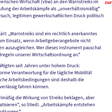
yerischen Wirtschaft (vbw) an den Warnstreiks im
zur
tufung der Arbeitskämpfe als „unverhältnismäßig“
ersuch, legitimen gewerkschaftlichen Druck politisch
lärt: „Warnstreiks sind ein rechtlich anerkanntes
zum Einsatz, wenn Arbeitgeberangebote nicht
ten auszugleichen. Wer dieses Instrument pauschal
elregeln unserer Wirtschaftsordnung an.“
ftigten seit Jahren unter hohem Druck:
rme Verantwortung für die tägliche Mobilität
che Arbeitsbedingungen sind deshalb die
erlässig fahren können.
elmäßig die Wirkung von Streiks beklagen, aber
isieren“, so Stiedl. „Arbeitskämpfe entstehen
ndlungen.“