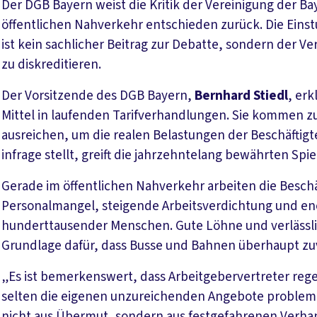
Der DGB Bayern weist die Kritik der Vereinigung der Ba
öffentlichen Nahverkehr entschieden zurück. Die Eins
ist kein sachlicher Beitrag zur Debatte, sondern der V
zu diskreditieren.
Der Vorsitzende des DGB Bayern,
Bernhard Stiedl
, erk
Mittel in laufenden Tarifverhandlungen. Sie kommen 
ausreichen, um die realen Belastungen der Beschäftig
infrage stellt, greift die jahrzehntelang bewährten Spi
Gerade im öffentlichen Nahverkehr arbeiten die Beschä
Personalmangel, steigende Arbeitsverdichtung und eno
hunderttausender Menschen. Gute Löhne und verlässli
Grundlage dafür, dass Busse und Bahnen überhaupt zuv
„Es ist bemerkenswert, dass Arbeitgebervertreter reg
selten die eigenen unzureichenden Angebote problemat
nicht aus Übermut, sondern aus festgefahrenen Verha