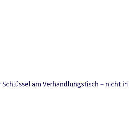
Presse
Karriere
Kontakt
DGB-Hauptseite
Über uns
Themen
Politik vor Ort
Service
Mitmachen
r Schlüssel am Verhandlungstisch – nicht in