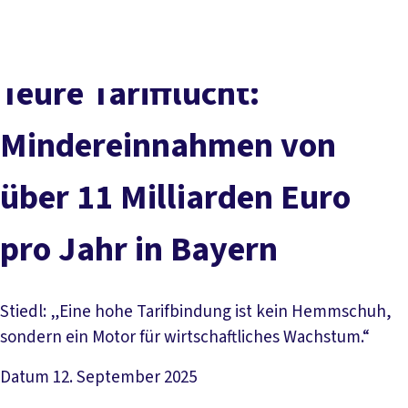
Presse
Karriere
Kontakt
DGB-Hauptseite
Über uns
Themen
Politik vor Ort
Teure Tarifflucht:
Service
Mitmachen
Mindereinnahmen von
über 11 Milliarden Euro
pro Jahr in Bayern
Stiedl: „Eine hohe Tarifbindung ist kein Hemmschuh,
sondern ein Motor für wirtschaftliches Wachstum.“
Datum
12. September 2025