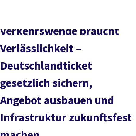
Presse
Karriere
Kontakt
DGB-Hauptseite
Über uns
Themen
Politik vor Ort
Verkehrswende braucht
Service
Mitmachen
Verlässlichkeit –
Deutschlandticket
gesetzlich sichern,
Angebot ausbauen und
Infrastruktur zukunftsfest
machen