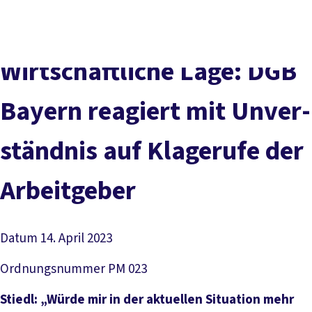
Presse
Karriere
Kontakt
DGB-Hauptseite
Über uns
Themen
Politik vor Ort
Wirt­schaft­li­che La­ge: DGB
Service
Mitmachen
Bay­ern re­agiert mit Un­ver­
ständ­nis auf Kla­ge­ru­fe der
Ar­beit­ge­ber
Datum
14. April 2023
Ordnungsnummer
PM 023
Stiedl: „Würde mir in der aktuellen Situation mehr