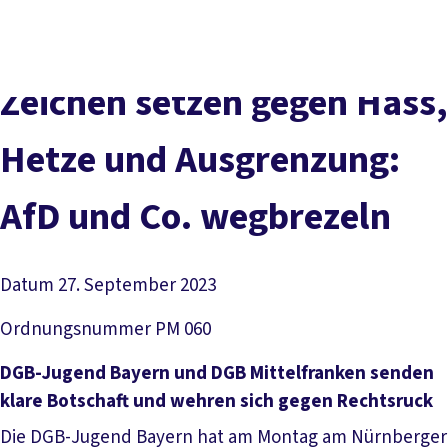
Presse
Karriere
Kontakt
DGB-Hauptseite
Über uns
Themen
Politik vor Ort
Zei­chen set­zen ge­gen Hass,
Service
Mitmachen
Het­ze und Aus­gren­zung:
AfD und Co. weg­bre­zeln
Datum
27. September 2023
Ordnungsnummer
PM 060
DGB-Jugend Bayern und DGB Mittelfranken senden
klare Botschaft und wehren sich gegen Rechtsruck
Die DGB-Jugend Bayern hat am Montag am Nürnberger