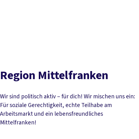
Presse
Karriere
Kontakt
DGB-Hauptseite
Inhaltsverzeichnis
Über uns
Themen
Politik vor Ort
Stark und aktiv in Mittelfranken
Aktuelle Meldungen
Service
Mitmachen
Termine
Stadt- und Kreisverbände
Unser Team
Jugend
Gewerkschaften vor Ort
Service
Region Mittelfranken
Wir sind politisch aktiv – für dich! Wir mischen uns ein:
Für soziale Gerechtigkeit, echte Teilhabe am
Arbeitsmarkt und ein lebensfreundliches
Mittelfranken!