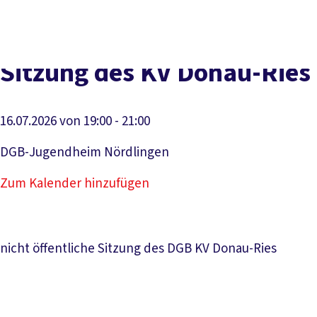
Presse
Karriere
Kontakt
DGB-Hauptseite
Über uns
Themen
Politik vor Ort
Sitzung des KV Donau-Ries
Service
Mitmachen
16.07.2026 von 19:00 - 21:00
DGB-Jugendheim Nördlingen
Zum Kalender hinzufügen
nicht öffentliche Sitzung des DGB KV Donau-Ries