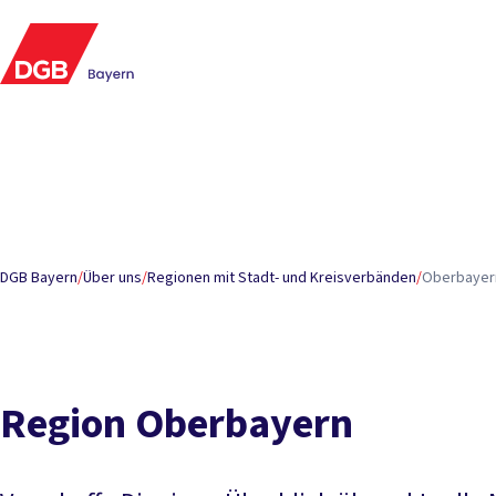
Inhaltsverzeichnis
Stark und aktiv in Oberbayern
Ansprechpartner Büro In
Meldungen
Termine
Frauen-, Gleichstellungs- und Fami
DGB Bayern
/
Über uns
/
Regionen mit Stadt- und Kreisverbänden
/
Oberbayer
Region Oberbayern