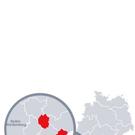
Presse
Karriere
Kontakt
DGB-Hauptseite
Über uns
Themen
Politik vor Ort
Service
Mitmachen
Stadtverbände
Gewerkschaften vor Ort
Aktuelle